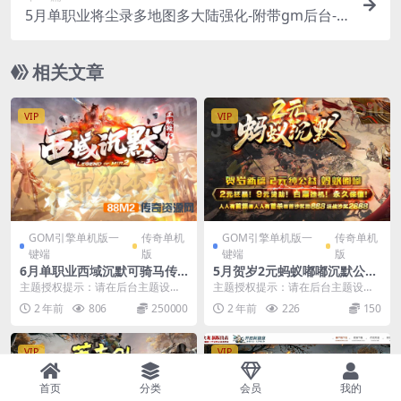
5月单职业将尘录多地图多大陆强化-附带gm后台-
特殊强化
相关文章
VIP
VIP
GOM引擎单机版一
传奇单机
GOM引擎单机版一
传奇单机
键端
版
键端
版
6月单职业西域沉默可骑马传
5月贺岁2元蚂蚁嘟嘟沉默公益
奇单机版-附带GM后台
单职业单机版-附带GM后台
主题授权提示：请在后台主题设置-
主题授权提示：请在后台主题设置-
主题授权-激活主题的正版授权，授
主题授权-激活主题的正版授权，授
2 年前
806
250000
2 年前
226
150
权购买：RiTh...
权购买：RiTh...
VIP
VIP
首页
分类
会员
我的