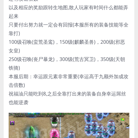
以及相应的奖励跟转生地图,散人玩家有时间什么都能弄
起来
只要付出努力就一定会有回报(本服所有的装备技能等全
靠打)
100级召唤(蛮荒圣鸾)，150级(麒麟圣兽)，200级(邪恶
女皇)
250级召唤(丧尸暴龙)，300级(荒古冥卫)，350级(天朝
铁骑)
本服后期：幸运跟元素非常重要(幸运高于九额外加成攻
击倍数)
祝福油只能吃到8,之后全靠打出来的装备自身幸运屌丝
也能逆袭