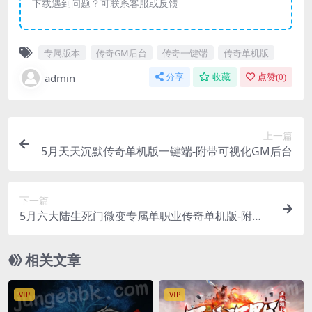
下载遇到问题？可联系客服或反馈
专属版本
传奇GM后台
传奇一键端
传奇单机版
admin
分享
收藏
点赞(
0
)
上一篇
5月天天沉默传奇单机版一键端-附带可视化GM后台
下一篇
5月六大陆生死门微变专属单职业传奇单机版-附带G
M后台
相关文章
VIP
VIP