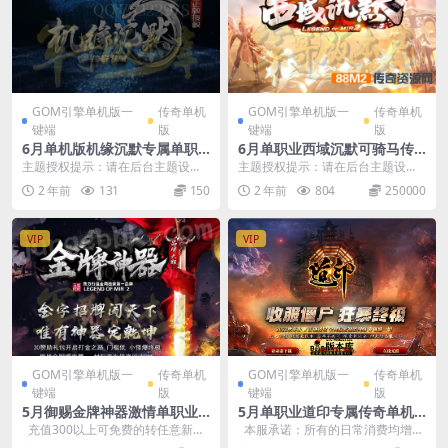
GOM引擎单机版一
传奇单机
GOM引擎单机版一
传奇单机
键端
版
键端
版
6月单机版机缘沉默专属单职
6月单职业西域沉默可骑马传
业-附带GM后台
奇单机版-附带GM后台
主题授权提示：请在后台主题设置-
主题授权提示：请在后台主题设置-
主题授权-激活主题的正版授权，授
主题授权-激活主题的正版授权，授
2 年前
131
150
2 年前
804
250000
权购买：RiTh...
权购买：RiTh...
VIP
VIP
GOM引擎单机版一
传奇单机
GOM引擎单机版一
传奇单机
键端
版
键端
版
5月御赐金牌神器激情单职业
5月单职业道印专属传奇单机
传奇单机版本-附带GM后台
版四大陆-神魔变身修仙僵尸-
充值300以上可免费的转任意新区
本服承诺：所有的日常消费均增加
附带GM后台
20%真实的充值—&#...
到游戏产出！这是目前市场上绝无