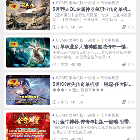
GOM引擎单机版一键端
传奇单机版
VIP
5月莽夫OL专属神器单职业传奇单机版-
附带GM后台
【版本类型】全新独家激情，专属，公益神器版
本！ 【游戏简介】全新模式，全新玩法，...
2 年前
147
150
GOM引擎单机版一键端
传奇单机版
VIP
5月单职业多大陆神赐魔域传奇一键端-
附带GM后台-探索版本
小资玩家沙城10元街金会0元现10舞金辩玩中资
玩家捐献榜一38元黄金至尊会员10...
2 年前
98
150
GOM引擎单机版一键端
传奇单机版
VIP
5月KK迷失传奇单机版一键端-多大陆-
附带GM后台-背包神器
◆◆◆ＫＫ迷失·新篇章◆◆◆=============
=============...
2 年前
124
150
GOM引擎单机版一键端
传奇单机版
5月金牛神器-传奇单机版一键端-附带强
大GM后台-炫酷光柱-微端传奇！
捐献悉数归入沙捐+实物收回永久配备收回捐献
狂暴起步回馈免费元 &n...
2 年前
754
0