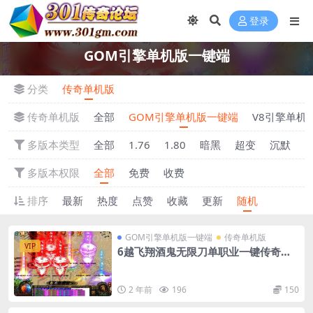
登录
GOM引擎单机版一键端
分类
传奇单机版
传奇单机版
全部
GOM引擎单机版一键端
V8引擎单机
多版本类型
全部
1.76
1.80
暗黑
超变
沉默
多版本权限
全部
免费
收费
排序
最新
热度
点赞
收藏
更新
随机
GOM引擎单机版一键端
传奇单机版
VIP
6越飞翔酒鬼无限刀单职业一键传奇版
本-附带GM后台
2 年前
196
150