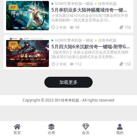
GOM引擎单机版一键端
传奇单机版
VIP
5月单职业多大陆神赐魔域传奇一键端-
附带GM后台-探索版本
小资玩家沙城10元街金会0元现10舞金辩玩中资
玩家捐献榜一38元黄金至尊会员10...
2 年前
98
150
GOM引擎单机版一键端
传奇单机版
VIP
5月四大陆6米沉默传奇一键端-附带GM
后台-专属神器无限刀
【版本简介】全新公益模式无会员无赞助无顶榜
[版本简介]全新公益模式无会员无赞助...
2 年前
112
150
加载更多
Copyright © 2023
301传奇单机版
- All rights reserved
首页
分类
会员
我的