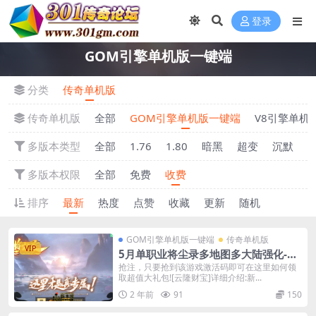
登录
GOM引擎单机版一键端
分类
传奇单机版
传奇单机版
全部
GOM引擎单机版一键端
V8引擎单机
多版本类型
全部
1.76
1.80
暗黑
超变
沉默
多版本权限
全部
免费
收费
排序
最新
热度
点赞
收藏
更新
随机
GOM引擎单机版一键端
传奇单机版
VIP
5月单职业将尘录多地图多大陆强化-附
带gm后台-特殊强化
抢注，只要抢到该游戏激活码即可在这里如何领
取超值大礼包![云隆财宝]详细介绍:新...
2 年前
91
150