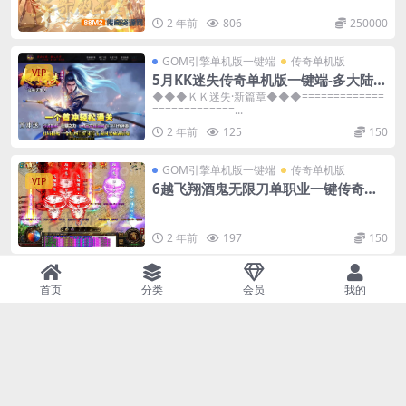
2 年前
806
250000
GOM引擎单机版一键端
传奇单机版
VIP
5月KK迷失传奇单机版一键端-多大陆-
附带GM后台-背包神器
◆◆◆ＫＫ迷失·新篇章◆◆◆=============
=============...
2 年前
125
150
GOM引擎单机版一键端
传奇单机版
VIP
6越飞翔酒鬼无限刀单职业一键传奇版
本-附带GM后台
2 年前
197
150
GOM引擎单机版一键端
传奇单机版
VIP
首页
分类
会员
我的
5月单职业多大陆神赐魔域传奇一键端-
附带GM后台-探索版本
小资玩家沙城10元街金会0元现10舞金辩玩中资
玩家捐献榜一38元黄金至尊会员10...
2 年前
99
150
GOM引擎单机版一键端
传奇单机版
VIP
6月单职业西域沉默可骑马传奇单机版-