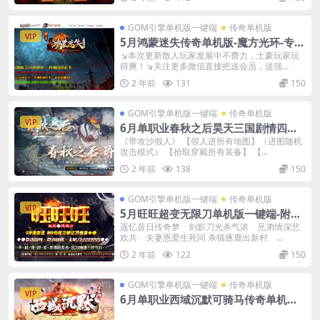
GOM引擎单机版一键端
传奇单机版
VIP
5月鸿蒙迷失传奇单机版-魔方光环-专属
BOSS-附带GM后台
↘本次更新散人玩家发展中不费力，土豪玩家玩
得爽！↘关注更多微信直接把送会员，送强...
2 年前
131
150
GOM引擎单机版一键端
传奇单机版
VIP
6月单职业春秋之后昊天三国剧情四大
陆单机版-附带GM后台
《带攻沙假人》 【假人进所有地图】（进图随机
攻击模式） 【拾取穿戴所有装备】 【...
2 年前
138
150
GOM引擎单机版一键端
传奇单机版
VIP
5月旺旺超变无限刀单机版一键端-附带
传奇GM后台
遥忆昔日传奇梦 剑影刀光杀气浓 兄弟情深悲
欢共 夫妻恩爱生死同 杀猫逐鹿出新村 ...
2 年前
122
150
GOM引擎单机版一键端
传奇单机版
VIP
6月单职业西域沉默可骑马传奇单机版-
附带GM后台