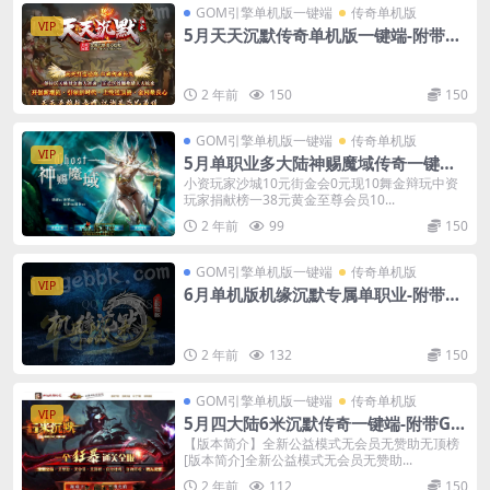
GOM引擎单机版一键端
传奇单机版
VIP
5月天天沉默传奇单机版一键端-附带可
视化GM后台
2 年前
150
150
GOM引擎单机版一键端
传奇单机版
VIP
5月单职业多大陆神赐魔域传奇一键端-
附带GM后台-探索版本
小资玩家沙城10元街金会0元现10舞金辩玩中资
玩家捐献榜一38元黄金至尊会员10...
2 年前
99
150
GOM引擎单机版一键端
传奇单机版
VIP
6月单机版机缘沉默专属单职业-附带G
M后台
2 年前
132
150
GOM引擎单机版一键端
传奇单机版
VIP
5月四大陆6米沉默传奇一键端-附带GM
后台-专属神器无限刀
【版本简介】全新公益模式无会员无赞助无顶榜
[版本简介]全新公益模式无会员无赞助...
2 年前
112
150