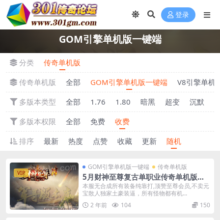
登录
GOM引擎单机版一键端
分类
传奇单机版
传奇单机版
全部
GOM引擎单机版一键端
V8引擎单机
多版本类型
全部
1.76
1.80
暗黑
超变
沉默
多版本权限
全部
免费
收费
排序
最新
热度
点赞
收藏
更新
随机
GOM引擎单机版一键端
传奇单机版
VIP
5月财神至尊复古单职业传奇单机版一
键端-附带GM后台
本服无合成所有装备纯靠打,顶赞至尊会员,不卖元
宝散人独家土豪装逼，所有怪物都有机...
2 年前
104
150