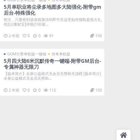
5月单职业将尘录多地图多大陆强化-附带gm
后台-特殊强化
抢注，只要抢到该游戏激活码即可在这里如何领取超值大礼
包![云隆财宝]详细介绍:新...
2 年前
0
0
91
150
GOM引擎单机版一键端
传奇单机版
5月四大陆6米沉默传奇一键端-附带GM后台-
专属神器无限刀
【版本简介】全新公益模式无会员无赞助无顶榜 [版本简介]
全新公益模式无会员无赞助...
2 年前
0
0
112
150