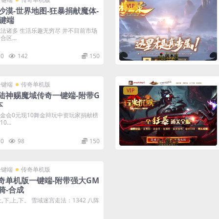
VIP
沙漠-世界地图-狂暴捐献魔体-
键端
玩法诸多 生活乐趣无穷尽 并不目前市场
区...
0
142
150
一键端
传奇单机版
VIP
陆神赐魔域传奇一键端-附带G
本
街金会0元现10舞金辩玩中资玩家捐献榜
...
0
98
150
一键端
传奇单机版
奇单机版一键端-附带强大GM
骑-合成
,下,上,下。 雪域迷宫走法：1342 八阵