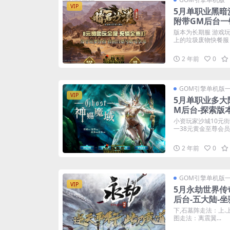
VIP
5月单职业黑暗
附带GM后台一
版本为长期服 游戏
上的垃圾废物快餐服 合
2 年前
0
GOM引擎单机版
VIP
5月单职业多大
M后台-探索版
小资玩家沙城10元
一38元黄金至尊会员10
2 年前
0
GOM引擎单机版
VIP
5月永劫世界传
后台-五大陆-坐
下,石墓阵走法：上.上
图走法：离震翼...