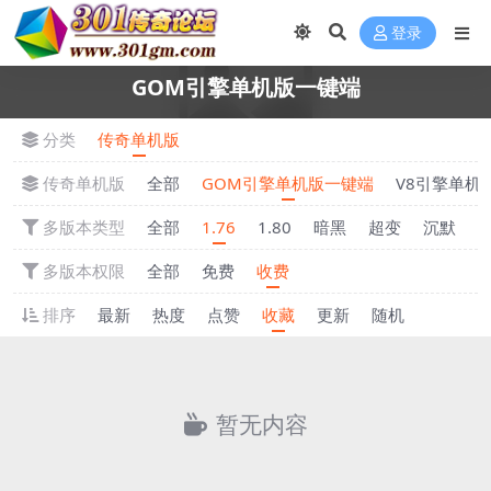
登录
GOM引擎单机版一键端
分类
传奇单机版
传奇单机版
全部
GOM引擎单机版一键端
V8引擎单机
多版本类型
全部
1.76
1.80
暗黑
超变
沉默
多版本权限
全部
免费
收费
排序
最新
热度
点赞
收藏
更新
随机
暂无内容