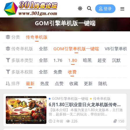
登录
GOM引擎单机版一键端
分类
传奇单机版
传奇单机版
全部
GOM引擎单机版一键端
V8引擎单机
多版本类型
全部
1.76
1.80
暗黑
超变
沉默
多版本权限
全部
免费
收费
排序
最新
热度
点赞
收藏
更新
随机
GOM引擎单机版一键端
传奇单机版
VIP
6月1.80三职业昔日火龙单机版传奇装
备上缴-重铸炼化强化-附带GM后台
【版本介绍】 本服为复古1.80火龙版本，主打激
情，超多独一无二的玩法，带你好回...
2 年前
226
150