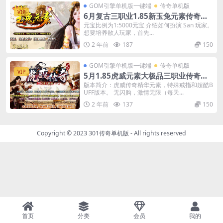
GOM引擎单机版一键端
传奇单机版
VIP
6月复古三职业1.85新玉兔元素传奇单
机版本-附带GM后台
元宝比例为1:5000元宝 介绍如何扮演 San 玩家。
想要培养散人玩家，首先...
2 年前
187
150
GOM引擎单机版一键端
传奇单机版
VIP
5月1.85虎威元素大极品三职业传奇一
键端-附带GM后台
版本简介：虎威传奇精华元素，特殊戒指和超酷B
UFF版本。 无闪购，激情无限（每天...
2 年前
137
150
Copyright © 2023
301传奇单机版
- All rights reserved
首页
分类
会员
我的