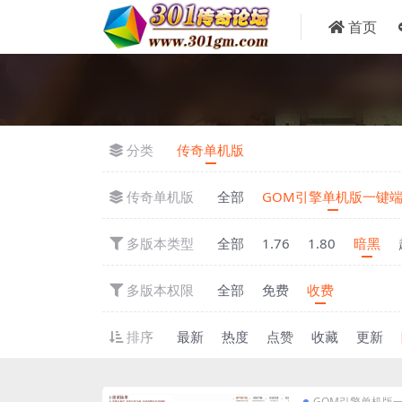
首页
分类
传奇单机版
传奇单机版
全部
GOM引擎单机版一键
多版本类型
全部
1.76
1.80
暗黑
多版本权限
全部
免费
收费
排序
最新
热度
点赞
收藏
更新
GOM引擎单机版