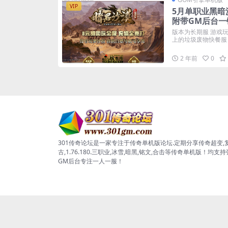
VIP
5月单职业黑暗
附带GM后台一
版本为长期服 游戏
上的垃圾废物快餐服 合
2 年前
0
301传奇论坛是一家专注于传奇单机版论坛.定期分享传奇超变,
古,1.76.180.三职业,冰雪,暗黑,铭文,合击等传奇单机版！均支
GM后台专注一人一服！