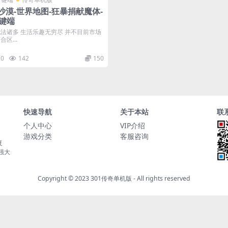
沙漠-世界地图-狂暴捐献魔体-
键端
玩法诸多 生活乐趣无穷尽 并不目前市场
区...
0
142
150
快速导航
关于本站
联
个人中心
VIP介绍
游戏分类
客服咨询
复
持强大
Copyright © 2023
301传奇单机版
- All rights reserved