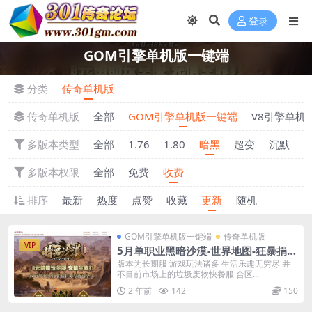
登录
GOM引擎单机版一键端
分类
传奇单机版
传奇单机版
全部
GOM引擎单机版一键端
V8引擎单机
多版本类型
全部
1.76
1.80
暗黑
超变
沉默
多版本权限
全部
免费
收费
排序
最新
热度
点赞
收藏
更新
随机
GOM引擎单机版一键端
传奇单机版
VIP
5月单职业黑暗沙漠-世界地图-狂暴捐献
魔体-附带GM后台一键端
版本为长期服 游戏玩法诸多 生活乐趣无穷尽 并
不目前市场上的垃圾废物快餐服 合区...
2 年前
142
150