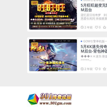
VIP
5月旺旺超变无
M后台
遥忆昔日传奇梦 剑
恩爱生死同 杀猫逐鹿出
2 年前
0
GOM引擎单机版
VIP
5月KK迷失传
M后台-背包神
◆◆◆ＫＫ迷失·新篇章◆
=====...
2 年前
0