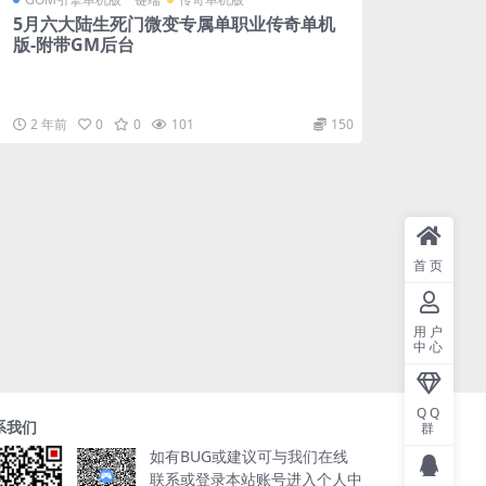
5月六大陆生死门微变专属单职业传奇单机
版-附带GM后台
2 年前
0
0
101
150
首页
用户
中心
QQ
系我们
群
如有BUG或建议可与我们在线
联系或登录本站账号进入个人中