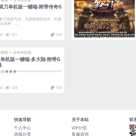
VIP
限刀单机版一键端-附带传奇G
影刀光杀气浓 兄弟情深悲欢共 夫妻
新村 ...
0
121
150
一键端
传奇单机版
奇单机版一键端-多大陆-附带G
器
◆◆=====================
0
124
150
快速导航
关于本站
联
个人中心
VIP介绍
游戏分类
客服咨询