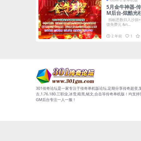
5月金牛神器-
M后台-炫酷光
捐献悉数归入沙捐+
馈免费元 &n...
2 年前
1
301传奇论坛是一家专注于传奇单机版论坛.定期分享传奇超变,
古,1.76.180.三职业,冰雪,暗黑,铭文,合击等传奇单机版！均支
GM后台专注一人一服！