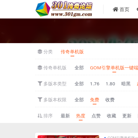
首页
分类
传奇单机版
传奇单机版
全部
GOM引擎单机版一键
多版本类型
全部
1.76
1.80
暗黑
多版本权限
全部
免费
收费
排序
最新
热度
点赞
收藏
更新
GOM引擎单机版