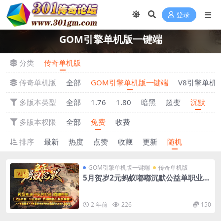
登录
GOM引擎单机版一键端
分类
传奇单机版
传奇单机版
全部
GOM引擎单机版一键端
V8引擎单机
多版本类型
全部
1.76
1.80
暗黑
超变
沉默
多版本权限
全部
免费
收费
排序
最新
热度
点赞
收藏
更新
随机
GOM引擎单机版一键端
传奇单机版
VIP
5月贺岁2元蚂蚁嘟嘟沉默公益单职业单
机版-附带GM后台
2 年前
226
150