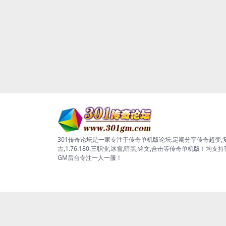
301传奇论坛是一家专注于传奇单机版论坛.定期分享传奇超变,
古,1.76.180.三职业,冰雪,暗黑,铭文,合击等传奇单机版！均支
GM后台专注一人一服！