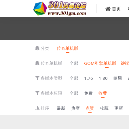
首页
分类
传奇单机版
传奇单机版
全部
GOM引擎单机版一键
多版本类型
全部
1.76
1.80
暗黑
多版本权限
全部
免费
收费
排序
最新
热度
点赞
收藏
更新