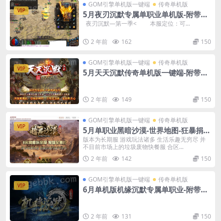
GOM引擎单机版一键端
传奇单机版
VIP
5月夜刃沉默专属单职业单机版-附带G
M后台
夜刃沉默—第一季< 本服定位：可...
2 年前
162
150
GOM引擎单机版一键端
传奇单机版
VIP
5月天天沉默传奇单机版一键端-附带可
视化GM后台
2 年前
149
150
GOM引擎单机版一键端
传奇单机版
VIP
5月单职业黑暗沙漠-世界地图-狂暴捐献
魔体-附带GM后台一键端
版本为长期服 游戏玩法诸多 生活乐趣无穷尽 并
不目前市场上的垃圾废物快餐服 合区...
2 年前
142
150
GOM引擎单机版一键端
传奇单机版
VIP
6月单机版机缘沉默专属单职业-附带G
M后台
2 年前
131
150