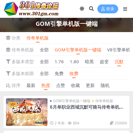
登录
GOM引擎单机版一键端
分类
传奇单机版
传奇单机版
全部
GOM引擎单机版一键端
V8引擎单机
多版本类型
全部
1.76
1.80
暗黑
超变
沉默
多版本权限
全部
免费
收费
排序
最新
热度
点赞
收藏
更新
随机
GOM引擎单机版一键端
传奇单机版
VIP
6月单职业西域沉默可骑马传奇单机版-
附带GM后台
2 年前
804
250000