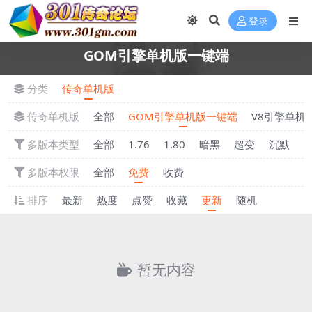
登录
GOM引擎单机版一键端
分类
传奇单机版
传奇单机版
全部
GOM引擎单机版一键端
V8引擎单机
多版本类型
全部
1.76
1.80
暗黑
超变
沉默
多版本权限
全部
免费
收费
排序
最新
热度
点赞
收藏
更新
随机
暂无内容