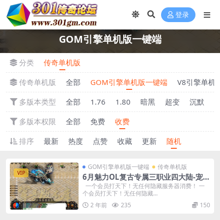
登录
GOM引擎单机版一键端
分类
传奇单机版
传奇单机版
全部
GOM引擎单机版一键端
V8引擎单机
多版本类型
全部
1.76
1.80
暗黑
超变
沉默
多版本权限
全部
免费
收费
排序
最新
热度
点赞
收藏
更新
随机
GOM引擎单机版一键端
传奇单机版
VIP
6月魅力OL复古专属三职业四大陆-宠物
坐骑-复古耐玩-附带GM后台
一个会员打天下！无任何隐藏服务器消费！ 一
个会员打天下！无任何隐藏...
2 年前
235
150