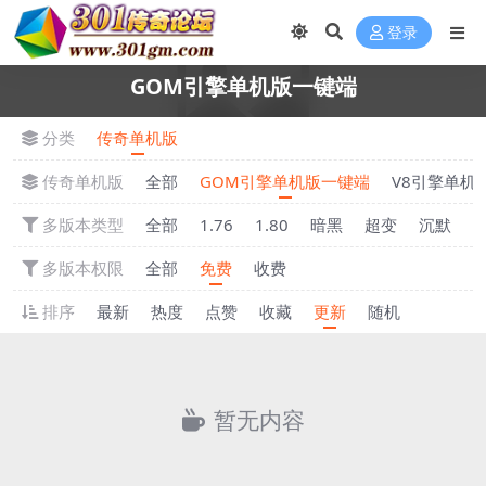
登录
GOM引擎单机版一键端
分类
传奇单机版
传奇单机版
全部
GOM引擎单机版一键端
V8引擎单机
多版本类型
全部
1.76
1.80
暗黑
超变
沉默
多版本权限
全部
免费
收费
排序
最新
热度
点赞
收藏
更新
随机
暂无内容