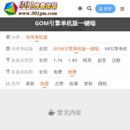
登录
GOM引擎单机版一键端
分类
传奇单机版
传奇单机版
全部
GOM引擎单机版一键端
V8引擎单机
多版本类型
全部
1.76
1.80
暗黑
超变
沉默
多版本权限
全部
免费
收费
排序
最新
热度
点赞
收藏
更新
随机
暂无内容