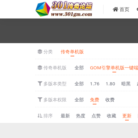
首页
分类
传奇单机版
传奇单机版
全部
GOM引擎单机版一键
多版本类型
全部
1.76
1.80
暗黑
多版本权限
全部
免费
收费
排序
最新
热度
点赞
收藏
更新