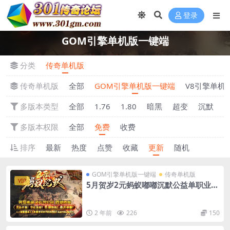
登录
GOM引擎单机版一键端
分类
传奇单机版
传奇单机版
全部
GOM引擎单机版一键端
V8引擎单机
多版本类型
全部
1.76
1.80
暗黑
超变
沉默
多版本权限
全部
免费
收费
排序
最新
热度
点赞
收藏
更新
随机
GOM引擎单机版一键端
传奇单机版
VIP
5月贺岁2元蚂蚁嘟嘟沉默公益单职业单
机版-附带GM后台
2 年前
226
150