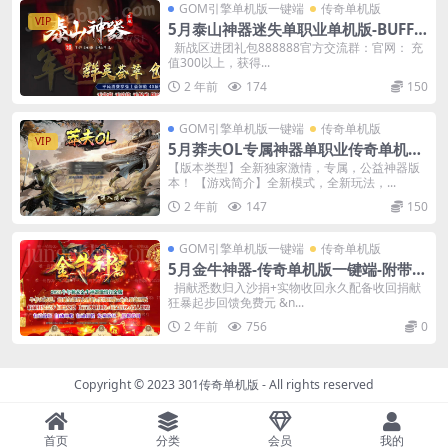
GOM引擎单机版一键端
传奇单机版
VIP
5月泰山神器迷失单职业单机版-BUFF
洗练-附带GM后台
新战区进团礼包888888官方交流群：官网： 充
值300以上，获得...
2 年前
174
150
GOM引擎单机版一键端
传奇单机版
VIP
5月莽夫OL专属神器单职业传奇单机版-
附带GM后台
【版本类型】全新独家激情，专属，公益神器版
本！ 【游戏简介】全新模式，全新玩法，...
2 年前
147
150
GOM引擎单机版一键端
传奇单机版
5月金牛神器-传奇单机版一键端-附带强
大GM后台-炫酷光柱-微端传奇！
捐献悉数归入沙捐+实物收回永久配备收回捐献
狂暴起步回馈免费元 &n...
2 年前
756
0
Copyright © 2023
301传奇单机版
- All rights reserved
首页
分类
会员
我的