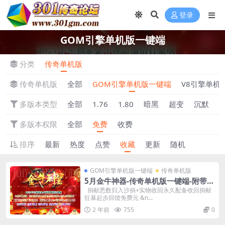
登录
GOM引擎单机版一键端
分类
传奇单机版
传奇单机版
全部
GOM引擎单机版一键端
V8引擎单机
多版本类型
全部
1.76
1.80
暗黑
超变
沉默
多版本权限
全部
免费
收费
排序
最新
热度
点赞
收藏
更新
随机
GOM引擎单机版一键端
传奇单机版
5月金牛神器-传奇单机版一键端-附带强
大GM后台-炫酷光柱-微端传奇！
捐献悉数归入沙捐+实物收回永久配备收回捐献
狂暴起步回馈免费元 &n...
2 年前
755
0