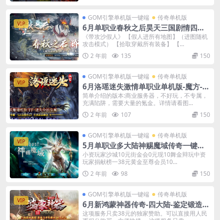
GOM引擎单机版一键端
传奇单机版
VIP
6月单职业春秋之后昊天三国剧情四大
陆单机版-附带GM后台
《带攻沙假人》 【假人进所有地图】（进图随机
攻击模式） 【拾取穿戴所有装备】 【...
2 年前
135
150
GOM引擎单机版一键端
传奇单机版
VIP
6月洛瑶迷失激情单职业单机版-魔方-转
生-洗练-附带GM后台
简单介绍的版本:商业服务器，不好玩，不专属，
充满陷阱，需要大量的氪金。详情请看图...
2 年前
107
150
GOM引擎单机版一键端
传奇单机版
VIP
5月单职业多大陆神赐魔域传奇一键端-
附带GM后台-探索版本
小资玩家沙城10元街金会0元现10舞金辩玩中资
玩家捐献榜一38元黄金至尊会员10...
2 年前
98
150
GOM引擎单机版一键端
传奇单机版
VIP
6月新鸿蒙神器传奇-四大陆-鉴定锻造强
化加星-骰王-魂骨-可视化GM后台
这项服务只卖38元的独家赞助。可以直接用人民