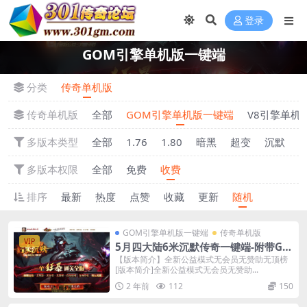
登录
GOM引擎单机版一键端
分类
传奇单机版
传奇单机版
全部
GOM引擎单机版一键端
V8引擎单机
多版本类型
全部
1.76
1.80
暗黑
超变
沉默
多版本权限
全部
免费
收费
排序
最新
热度
点赞
收藏
更新
随机
GOM引擎单机版一键端
传奇单机版
VIP
5月四大陆6米沉默传奇一键端-附带GM
后台-专属神器无限刀
【版本简介】全新公益模式无会员无赞助无顶榜
[版本简介]全新公益模式无会员无赞助...
2 年前
112
150