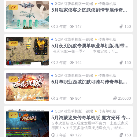
GOM引擎单机版一键端
传奇单机版
VIP
5月独家侠客之忆武侠剧情专属传奇单
机版-附带GM后台
2 年前
147
150
GOM引擎单机版一键端
传奇单机版
VIP
5月夜刃沉默专属单职业单机版-附带G
M后台
夜刃沉默—第一季< 本服定位：可...
2 年前
162
150
GOM引擎单机版一键端
传奇单机版
VIP
6月单职业西域沉默可骑马传奇单机版-
附带GM后台
2 年前
804
250000
GOM引擎单机版一键端
传奇单机版
VIP
5月鸿蒙迷失传奇单机版-魔方光环-专属
BOSS-附带GM后台
↘本次更新散人玩家发展中不费力，土豪玩家玩
得爽！↘关注更多微信直接把送会员，送强...
2 年前
129
150