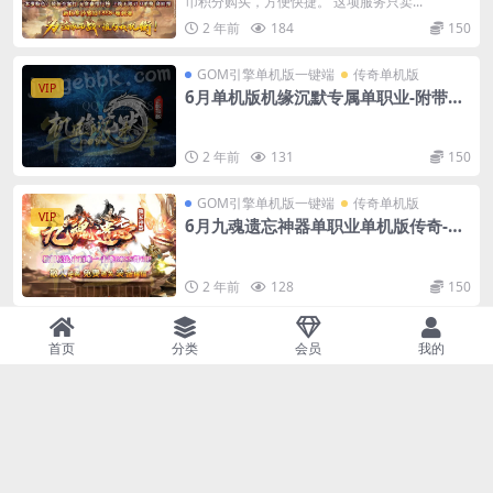
币积分购买，方便快捷。 这项服务只卖...
2 年前
184
150
GOM引擎单机版一键端
传奇单机版
VIP
6月单机版机缘沉默专属单职业-附带G
M后台
2 年前
131
150
GOM引擎单机版一键端
传奇单机版
VIP
6月九魂遗忘神器单职业单机版传奇-附
带GM后台
2 年前
128
150
GOM引擎单机版一键端
传奇单机版
VIP
首页
分类
会员
我的
6月单机版机缘沉默专属单职业-附带G
M后台
2 年前
131
150
GOM引擎单机版一键端
传奇单机版
VIP
5月单职业多大陆神赐魔域传奇一键端-