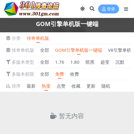
登录
GOM引擎单机版一键端
分类
传奇单机版
传奇单机版
全部
GOM引擎单机版一键端
V8引擎单机
多版本类型
全部
1.76
1.80
暗黑
超变
沉默
多版本权限
全部
免费
收费
排序
最新
热度
点赞
收藏
更新
随机
暂无内容