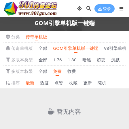
登录
GOM引擎单机版一键端
分类
传奇单机版
传奇单机版
全部
GOM引擎单机版一键端
V8引擎单机
多版本类型
全部
1.76
1.80
暗黑
超变
沉默
多版本权限
全部
免费
收费
排序
最新
热度
点赞
收藏
更新
随机
暂无内容