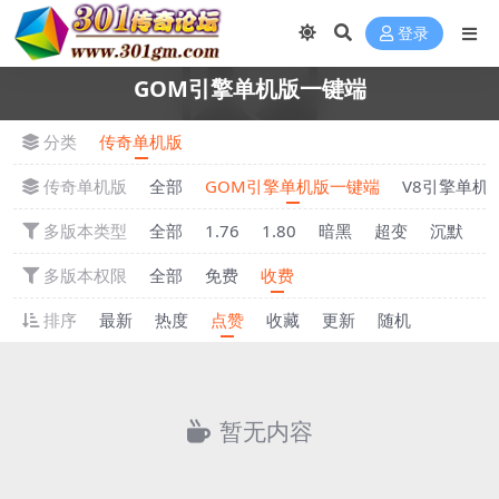
登录
GOM引擎单机版一键端
分类
传奇单机版
传奇单机版
全部
GOM引擎单机版一键端
V8引擎单机
多版本类型
全部
1.76
1.80
暗黑
超变
沉默
多版本权限
全部
免费
收费
排序
最新
热度
点赞
收藏
更新
随机
暂无内容