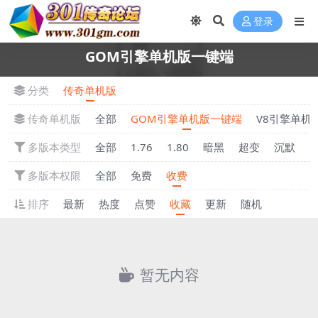
登录
GOM引擎单机版一键端
分类
传奇单机版
传奇单机版
全部
GOM引擎单机版一键端
V8引擎单机
多版本类型
全部
1.76
1.80
暗黑
超变
沉默
多版本权限
全部
免费
收费
排序
最新
热度
点赞
收藏
更新
随机
暂无内容