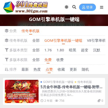
登录
GOM引擎单机版一键端
分类
传奇单机版
传奇单机版
全部
GOM引擎单机版一键端
V8引擎单机
多版本类型
全部
1.76
1.80
暗黑
超变
沉默
多版本权限
全部
免费
收费
排序
最新
热度
点赞
收藏
更新
随机
GOM引擎单机版一键端
传奇单机版
5月金牛神器-传奇单机版一键端-附带强
大GM后台-炫酷光柱-微端传奇！
捐献悉数归入沙捐+实物收回永久配备收回捐献
狂暴起步回馈免费元 &n...
2 年前
756
0