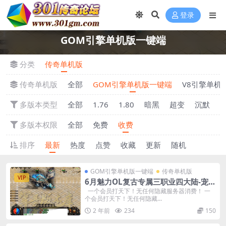
登录
GOM引擎单机版一键端
分类
传奇单机版
传奇单机版
全部
GOM引擎单机版一键端
V8引擎单机
多版本类型
全部
1.76
1.80
暗黑
超变
沉默
多版本权限
全部
免费
收费
排序
最新
热度
点赞
收藏
更新
随机
GOM引擎单机版一键端
传奇单机版
VIP
6月魅力OL复古专属三职业四大陆-宠物
坐骑-复古耐玩-附带GM后台
一个会员打天下！无任何隐藏服务器消费！ 一
个会员打天下！无任何隐藏...
2 年前
234
150