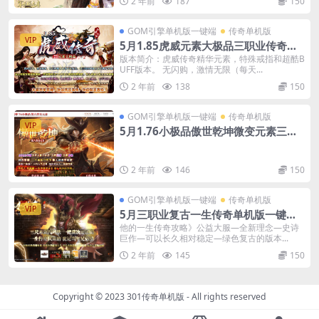
2 年前
187
150
GOM引擎单机版一键端
传奇单机版
VIP
5月1.85虎威元素大极品三职业传奇一
键端-附带GM后台
版本简介：虎威传奇精华元素，特殊戒指和超酷B
UFF版本。 无闪购，激情无限（每天...
2 年前
138
150
GOM引擎单机版一键端
传奇单机版
VIP
5月1.76小极品傲世乾坤微变元素三职
业传奇-附带GM后台
2 年前
146
150
GOM引擎单机版一键端
传奇单机版
VIP
5月三职业复古一生传奇单机版一键端-
附带GM后台-光环加持
他的一生传奇攻略》公益大服—全新理念—史诗
巨作—可以长久相对稳定—绿色复古的版本...
2 年前
145
150
Copyright © 2023
301传奇单机版
- All rights reserved