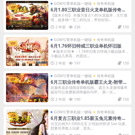
GOM引擎单机版一键端
传奇单机版
VIP
6月1.80三职业昔日火龙单机版传奇装
备上缴-重铸炼化强化-附带GM后台
【版本介绍】 本服为复古1.80火龙版本，主打激
情，超多独一无二的玩法，带你好回...
2 年前
226
150
GOM引擎单机版一键端
传奇单机版
VIP
6月1.76怀旧特戒三职业单机怀旧版
★版本介绍★：1.76怀旧复古特戒小极品版本，
小极品几率高，内置挂...
2 年前
197
150
GOM引擎单机版一键端
传奇单机版
VIP
6月三职业传奇单机版霸王火龙-附带G
M后台
此服务器必须阅读策略指南。 霸王火龙激情爆率
版你可以免费获得终极剑与甲。 第一次...
2 年前
190
150
GOM引擎单机版一键端
传奇单机版
VIP
6月复古三职业1.85新玉兔元素传奇单
机版本-附带GM后台
元宝比例为1:5000元宝 介绍如何扮演 San 玩家。
想要培养散人玩家，首先...