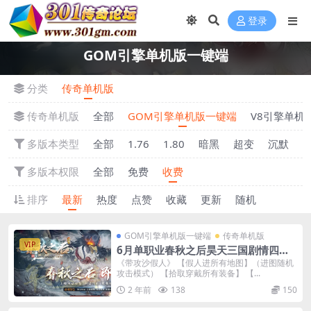
登录
GOM引擎单机版一键端
分类
传奇单机版
传奇单机版
全部
GOM引擎单机版一键端
V8引擎单机
多版本类型
全部
1.76
1.80
暗黑
超变
沉默
多版本权限
全部
免费
收费
排序
最新
热度
点赞
收藏
更新
随机
GOM引擎单机版一键端
传奇单机版
VIP
6月单职业春秋之后昊天三国剧情四大
陆单机版-附带GM后台
《带攻沙假人》 【假人进所有地图】（进图随机
攻击模式） 【拾取穿戴所有装备】 【...
2 年前
138
150