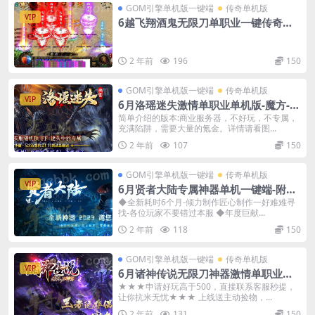
GOM引擎单机版一键端
传奇单机版
VIP
6越飞翔酒鬼无限刀单职业一键传奇版
本-附带GM后台
2 年前
196
150
GOM引擎单机版一键端
传奇单机版
VIP
6月洛瑶迷失激情单职业单机版-魔方-转
生-洗练-附带GM后台
简单介绍的版本:商业服务器，不好玩，不专属，
充满陷阱，需要大量的氪金。详情请看图...
2 年前
107
150
GOM引擎单机版一键端
传奇单机版
VIP
6月贤者大陆专属神器单机一键端-附带
GM后台
◆全新耗时6个月-倾力制作匠心制作一好难难寻
找-各位玩家不要错过本服 ◆年度巨献...
2 年前
118
150
GOM引擎单机版一键端
传奇单机版
VIP
6月诸神传说无限刀神器激情单职业传
奇单机-附带GM后台
★★★申请好玩高于500，直接联系客服秒提，
让你抗米无忧★★★ 上线送主动捡物，...
2 年前
131
150