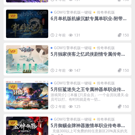
GOM引擎单机版一键端
传奇单机版
VIP
6月单机版机缘沉默专属单职业-附带G
M后台
2 年前
131
150
GOM引擎单机版一键端
传奇单机版
VIP
5月独家侠客之忆武侠剧情专属传奇单
机版-附带GM后台
2 年前
147
150
GOM引擎单机版一键端
传奇单机版
VIP
5月狂鲨迷失之王专属神器单职业传奇
单机版本-附带GM后台
游戏简介] :|本服 [只卖会员」-一个会员玩通关.会
员可以打。有时间就是有一切...
2 年前
125
150
GOM引擎单机版一键端
传奇单机版
VIP
5月御赐金牌神器激情单职业传奇单机
版本-附带GM后台
充值300以上可免费的转任意新区20%真实的充