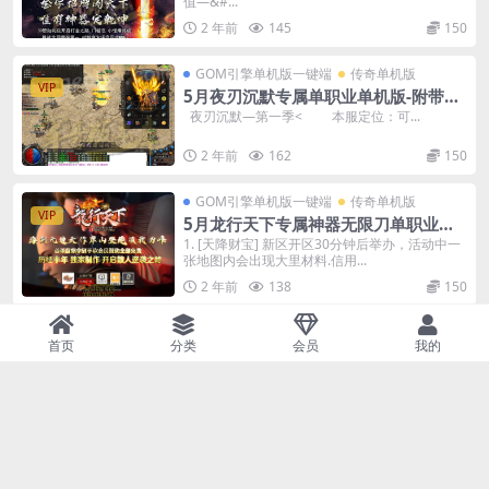
值—&#...
2 年前
145
150
GOM引擎单机版一键端
传奇单机版
VIP
5月夜刃沉默专属单职业单机版-附带G
M后台
夜刃沉默—第一季< 本服定位：可...
2 年前
162
150
GOM引擎单机版一键端
传奇单机版
VIP
5月龙行天下专属神器无限刀单职业单
机版-附带GM后台
1. [天降财宝] 新区开区30分钟后举办，活动中一
张地图内会出现大里材料.信用...
2 年前
138
150
GOM引擎单机版一键端
传奇单机版
首页
分类
会员
我的
VIP
5月鸿蒙迷失传奇单机版-魔方光环-专属
BOSS-附带GM后台
↘本次更新散人玩家发展中不费力，土豪玩家玩
得爽！↘关注更多微信直接把送会员，送强...
2 年前
130
150
GOM引擎单机版一键端
传奇单机版
VIP
5月单职业道印专属传奇单机版四大陆-