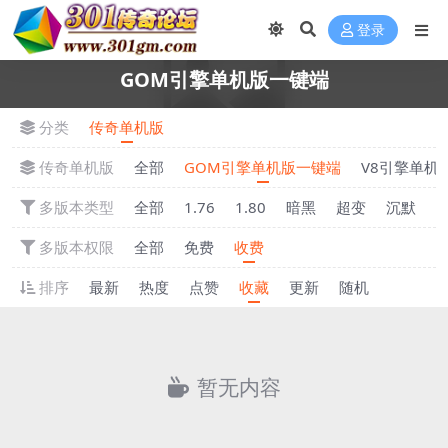
登录
GOM引擎单机版一键端
分类
传奇单机版
传奇单机版
全部
GOM引擎单机版一键端
V8引擎单机
多版本类型
全部
1.76
1.80
暗黑
超变
沉默
多版本权限
全部
免费
收费
排序
最新
热度
点赞
收藏
更新
随机
暂无内容