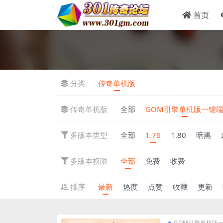
首页
分类
传奇单机版
传奇单机版
全部
GOM引擎单机版一键
多版本类型
全部
1.76
1.80
暗黑
多版本权限
全部
免费
收费
排序
最新
热度
点赞
收藏
更新
GOM引擎单机版