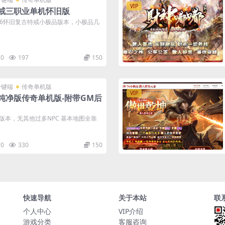
VIP
旧特戒三职业单机怀旧版
76怀旧复古特戒小极品版本，小极品几
0
197
150
一键端
传奇单机版
VIP
业纯净版传奇单机版-附带GM后
净版本，无其他过多NPC 基本地图全靠
0
330
150
快速导航
关于本站
联
个人中心
VIP介绍
游戏分类
客服咨询