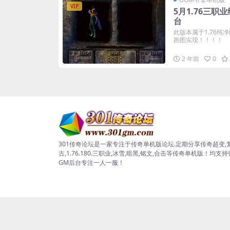
VIP
5月1.76三职
台
此版本属于1.76纯
跑图实现！！！！
2 年前
0
301传奇论坛是一家专注于传奇单机版论坛.定期分享传奇超变,
古,1.76.180.三职业,冰雪,暗黑,铭文,合击等传奇单机版！均支
GM后台专注一人一服！