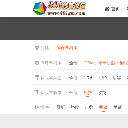
首页
分类
传奇单机版
传奇单机版
全部
GOM引擎单机版一键
多版本类型
全部
1.76
1.80
暗黑
多版本权限
全部
免费
收费
排序
最新
热度
点赞
收藏
更新