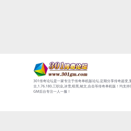
301传奇论坛是一家专注于传奇单机版论坛.定期分享传奇超变,
古,1.76.180.三职业,冰雪,暗黑,铭文,合击等传奇单机版！均支
GM后台专注一人一服！