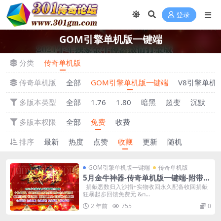
登录
GOM引擎单机版一键端
分类
传奇单机版
传奇单机版
全部
GOM引擎单机版一键端
V8引擎单机
多版本类型
全部
1.76
1.80
暗黑
超变
沉默
多版本权限
全部
免费
收费
排序
最新
热度
点赞
收藏
更新
随机
GOM引擎单机版一键端
传奇单机版
5月金牛神器-传奇单机版一键端-附带强
大GM后台-炫酷光柱-微端传奇！
捐献悉数归入沙捐+实物收回永久配备收回捐献
狂暴起步回馈免费元 &n...
2 年前
755
0