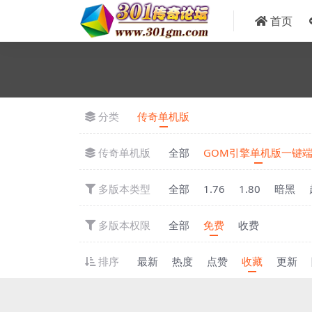
首页
分类
传奇单机版
传奇单机版
全部
GOM引擎单机版一键
多版本类型
全部
1.76
1.80
暗黑
多版本权限
全部
免费
收费
排序
最新
热度
点赞
收藏
更新