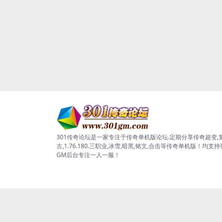
301传奇论坛是一家专注于传奇单机版论坛.定期分享传奇超变,
古,1.76.180.三职业,冰雪,暗黑,铭文,合击等传奇单机版！均支
GM后台专注一人一服！