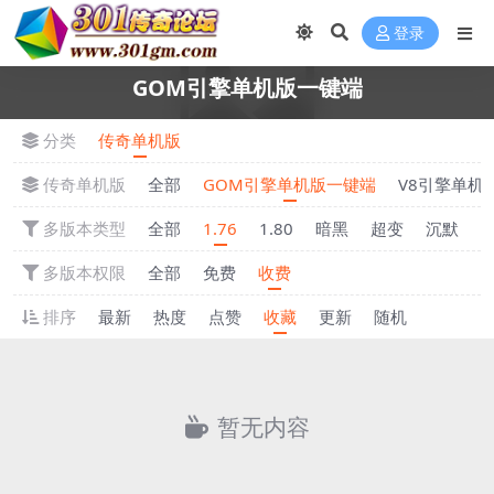
登录
GOM引擎单机版一键端
分类
传奇单机版
传奇单机版
全部
GOM引擎单机版一键端
V8引擎单机
多版本类型
全部
1.76
1.80
暗黑
超变
沉默
多版本权限
全部
免费
收费
排序
最新
热度
点赞
收藏
更新
随机
暂无内容