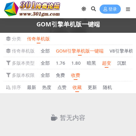
登录
GOM引擎单机版一键端
分类
传奇单机版
传奇单机版
全部
GOM引擎单机版一键端
V8引擎单机
多版本类型
全部
1.76
1.80
暗黑
超变
沉默
多版本权限
全部
免费
收费
排序
最新
热度
点赞
收藏
更新
随机
暂无内容