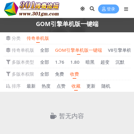
登录
GOM引擎单机版一键端
分类
传奇单机版
传奇单机版
全部
GOM引擎单机版一键端
V8引擎单机
多版本类型
全部
1.76
1.80
暗黑
超变
沉默
多版本权限
全部
免费
收费
排序
最新
热度
点赞
收藏
更新
随机
暂无内容