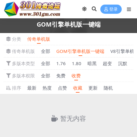
登录
GOM引擎单机版一键端
分类
传奇单机版
传奇单机版
全部
GOM引擎单机版一键端
V8引擎单机
多版本类型
全部
1.76
1.80
暗黑
超变
沉默
多版本权限
全部
免费
收费
排序
最新
热度
点赞
收藏
更新
随机
暂无内容