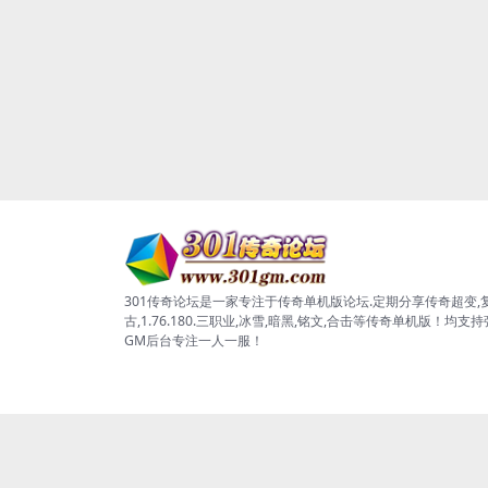
301传奇论坛是一家专注于传奇单机版论坛.定期分享传奇超变,
古,1.76.180.三职业,冰雪,暗黑,铭文,合击等传奇单机版！均支
GM后台专注一人一服！