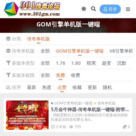
登录
GOM引擎单机版一键端
分类
传奇单机版
传奇单机版
全部
GOM引擎单机版一键端
V8引擎单机
多版本类型
全部
1.76
1.80
暗黑
超变
沉默
多版本权限
全部
免费
收费
排序
最新
热度
点赞
收藏
更新
随机
GOM引擎单机版一键端
传奇单机版
5月金牛神器-传奇单机版一键端-附带强
大GM后台-炫酷光柱-微端传奇！
捐献悉数归入沙捐+实物收回永久配备收回捐献
狂暴起步回馈免费元 &n...
2 年前
755
0