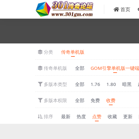
首页
分类
传奇单机版
传奇单机版
全部
GOM引擎单机版一键
多版本类型
全部
1.76
1.80
暗黑
多版本权限
全部
免费
收费
排序
最新
热度
点赞
收藏
更新