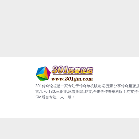
301传奇论坛是一家专注于传奇单机版论坛.定期分享传奇超变,
古,1.76.180.三职业,冰雪,暗黑,铭文,合击等传奇单机版！均支
GM后台专注一人一服！