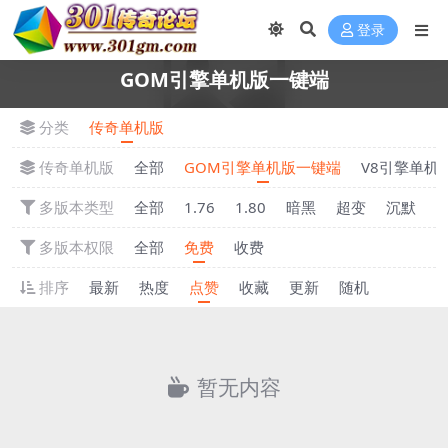
登录
GOM引擎单机版一键端
分类
传奇单机版
传奇单机版
全部
GOM引擎单机版一键端
V8引擎单机
多版本类型
全部
1.76
1.80
暗黑
超变
沉默
多版本权限
全部
免费
收费
排序
最新
热度
点赞
收藏
更新
随机
暂无内容