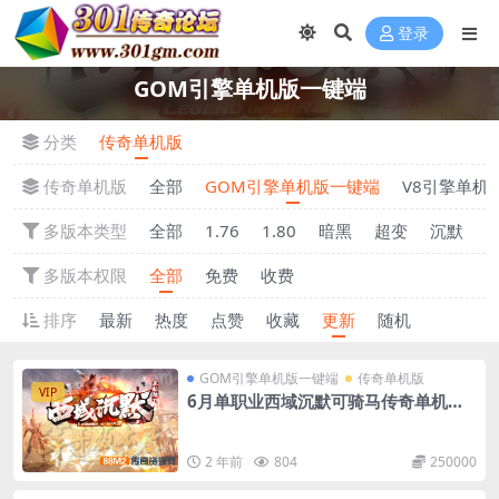
登录
GOM引擎单机版一键端
分类
传奇单机版
传奇单机版
全部
GOM引擎单机版一键端
V8引擎单机
多版本类型
全部
1.76
1.80
暗黑
超变
沉默
多版本权限
全部
免费
收费
排序
最新
热度
点赞
收藏
更新
随机
GOM引擎单机版一键端
传奇单机版
VIP
6月单职业西域沉默可骑马传奇单机版-
附带GM后台
2 年前
804
250000