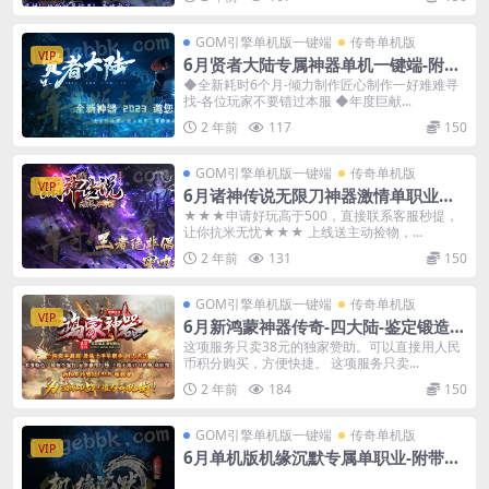
GOM引擎单机版一键端
传奇单机版
VIP
6月贤者大陆专属神器单机一键端-附带
GM后台
◆全新耗时6个月-倾力制作匠心制作一好难难寻
找-各位玩家不要错过本服 ◆年度巨献...
2 年前
117
150
GOM引擎单机版一键端
传奇单机版
VIP
6月诸神传说无限刀神器激情单职业传
奇单机-附带GM后台
★★★申请好玩高于500，直接联系客服秒提，
让你抗米无忧★★★ 上线送主动捡物，...
2 年前
131
150
GOM引擎单机版一键端
传奇单机版
VIP
6月新鸿蒙神器传奇-四大陆-鉴定锻造强
化加星-骰王-魂骨-可视化GM后台
这项服务只卖38元的独家赞助。可以直接用人民
币积分购买，方便快捷。 这项服务只卖...
2 年前
184
150
GOM引擎单机版一键端
传奇单机版
VIP
6月单机版机缘沉默专属单职业-附带G
M后台