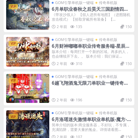
GOM引擎单机版一键端
传奇单机版
VIP
6月单职业春秋之后昊天三国剧情四大
陆单机版-附带GM后台
《带攻沙假人》 【假人进所有地图】（进图随机
攻击模式） 【拾取穿戴所有装备】 【...
2 年前
135
150
GOM引擎单机版一键端
传奇单机版
VIP
6月财神嘟嘟单职业传奇服务端-星辰塔-
骰王-附带GM后台
版本介绍：每周打开一个新的区域。再多的人，
也会继续开下去。。 版本介绍：我们保证...
2 年前
310
150
GOM引擎单机版一键端
传奇单机版
VIP
6越飞翔酒鬼无限刀单职业一键传奇版
本-附带GM后台
2 年前
196
150
GOM引擎单机版一键端
传奇单机版
VIP
6月洛瑶迷失激情单职业单机版-魔方-转
生-洗练-附带GM后台
简单介绍的版本:商业服务器，不好玩，不专属，
充满陷阱，需要大量的氪金。详情请看图...
2 年前
107
150