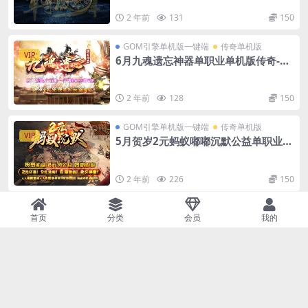
2 年前
131
150
GOM引擎单机版一键端
传奇单机版
VIP
6月九魂遗忘神器单职业单机版传奇-附
带GM后台
2 年前
128
150
GOM引擎单机版一键端
传奇单机版
VIP
5月贺岁2元蚂蚁嘟嘟沉默公益单职业单
机版-附带GM后台
2 年前
226
150
GOM引擎单机版一键端
传奇单机版
VIP
首页
分类
会员
我的
5月泰山神器迷失单职业单机版-BUFF
洗练-附带GM后台
新战区进团礼包888888官方交流群：官网： 充
值300以上，获得...
2 年前
174
150
GOM引擎单机版一键端
传奇单机版
VIP
5月旺旺超变无限刀单机版一键端-附带