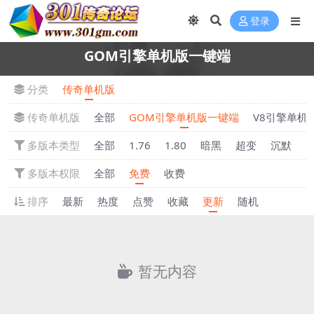
登录
GOM引擎单机版一键端
分类
传奇单机版
传奇单机版
全部
GOM引擎单机版一键端
V8引擎单机
多版本类型
全部
1.76
1.80
暗黑
超变
沉默
多版本权限
全部
免费
收费
排序
最新
热度
点赞
收藏
更新
随机
暂无内容