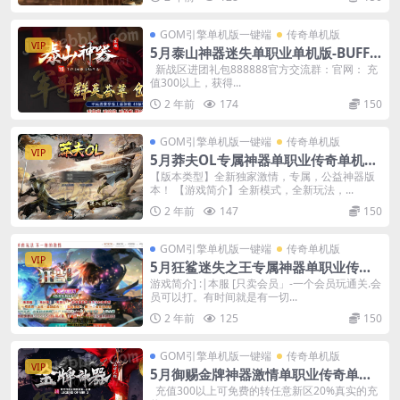
GOM引擎单机版一键端
传奇单机版
VIP
5月泰山神器迷失单职业单机版-BUFF
洗练-附带GM后台
新战区进团礼包888888官方交流群：官网： 充
值300以上，获得...
2 年前
174
150
GOM引擎单机版一键端
传奇单机版
VIP
5月莽夫OL专属神器单职业传奇单机版-
附带GM后台
【版本类型】全新独家激情，专属，公益神器版
本！ 【游戏简介】全新模式，全新玩法，...
2 年前
147
150
GOM引擎单机版一键端
传奇单机版
VIP
5月狂鲨迷失之王专属神器单职业传奇
单机版本-附带GM后台
游戏简介] :|本服 [只卖会员」-一个会员玩通关.会
员可以打。有时间就是有一切...
2 年前
125
150
GOM引擎单机版一键端
传奇单机版
VIP
5月御赐金牌神器激情单职业传奇单机
版本-附带GM后台
充值300以上可免费的转任意新区20%真实的充