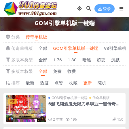
登录
GOM引擎单机版一键端
分类
传奇单机版
传奇单机版
全部
GOM引擎单机版一键端
V8引擎单机
多版本类型
全部
1.76
1.80
暗黑
超变
沉默
多版本权限
全部
免费
收费
排序
最新
热度
点赞
收藏
更新
随机
GOM引擎单机版一键端
传奇单机版
VIP
6越飞翔酒鬼无限刀单职业一键传奇版
本-附带GM后台
2 年前
196
150