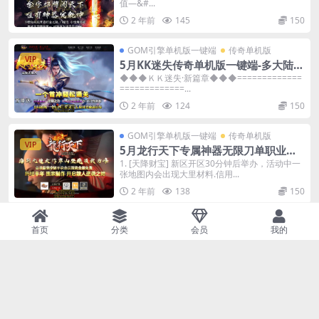
值—&#...
2 年前
145
150
GOM引擎单机版一键端
传奇单机版
VIP
5月KK迷失传奇单机版一键端-多大陆-
附带GM后台-背包神器
◆◆◆ＫＫ迷失·新篇章◆◆◆=============
=============...
2 年前
124
150
GOM引擎单机版一键端
传奇单机版
VIP
5月龙行天下专属神器无限刀单职业单
机版-附带GM后台
1. [天降财宝] 新区开区30分钟后举办，活动中一
张地图内会出现大里材料.信用...
2 年前
138
150
GOM引擎单机版一键端
传奇单机版
首页
分类
会员
我的
VIP
5月单职业道印专属传奇单机版四大陆-
神魔变身修仙僵尸-附带GM后台
本服承诺：所有的日常消费均增加到游戏产出！
这是目前市场上绝无仅有的...
2 年前
182
150
GOM引擎单机版一键端
传奇单机版
VIP