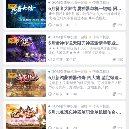
GOM引擎单机版一键端
传奇单机版
VIP
6月贤者大陆专属神器单机一键端-附带
GM后台
◆全新耗时6个月-倾力制作匠心制作一好难难寻
找-各位玩家不要错过本服 ◆年度巨献...
2 年前
117
150
GOM引擎单机版一键端
传奇单机版
VIP
6月诸神传说无限刀神器激情单职业传
奇单机-附带GM后台
★★★申请好玩高于500，直接联系客服秒提，
让你抗米无忧★★★ 上线送主动捡物，...
2 年前
131
150
GOM引擎单机版一键端
传奇单机版
VIP
6月新鸿蒙神器传奇-四大陆-鉴定锻造强
化加星-骰王-魂骨-可视化GM后台
这项服务只卖38元的独家赞助。可以直接用人民
币积分购买，方便快捷。 这项服务只卖...
2 年前
184
150
GOM引擎单机版一键端
传奇单机版
VIP
6月九魂遗忘神器单职业单机版传奇-附
带GM后台
2 年前
128
150