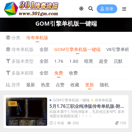
登录
GOM引擎单机版一键端
分类
传奇单机版
传奇单机版
全部
GOM引擎单机版一键端
V8引擎单机
多版本类型
全部
1.76
1.80
暗黑
超变
沉默
多版本权限
全部
免费
收费
排序
最新
热度
点赞
收藏
更新
随机
GOM引擎单机版一键端
传奇单机版
VIP
5月1.76三职业纯净版传奇单机版-附带
GM后台
此版本属于1.76纯净版本，无其他过多NPC 基本
地图全靠跑图实现！！！！
2 年前
330
150