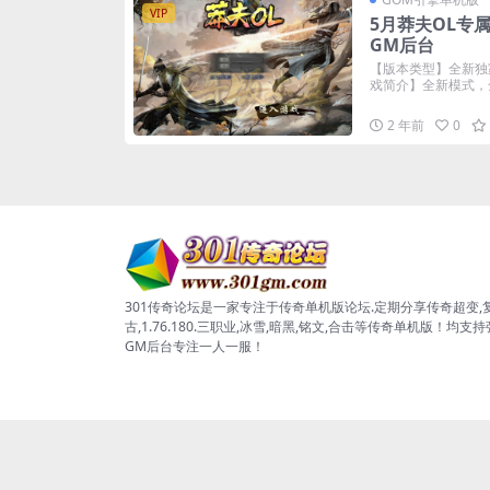
VIP
5月莽夫OL专
GM后台
【版本类型】全新独
戏简介】全新模式，全
2 年前
0
301传奇论坛是一家专注于传奇单机版论坛.定期分享传奇超变,
古,1.76.180.三职业,冰雪,暗黑,铭文,合击等传奇单机版！均支
GM后台专注一人一服！