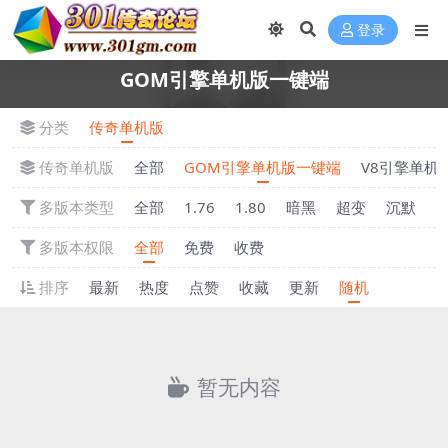
登录
GOM引擎单机版一键端
分类
传奇单机版
传奇单机版
全部
GOM引擎单机版一键端
V8引擎单机
多版本类型
全部
1.76
1.80
暗黑
超变
沉默
多版本权限
全部
免费
收费
排序
最新
热度
点赞
收藏
更新
随机
暂无内容